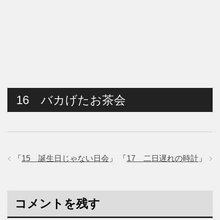
16 バカげたお茶会
「
15 誕生日じゃない日会
」
「
17 二日遅れの時計
」
コメントを残す